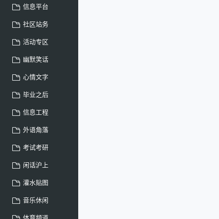
信息平台
社区站务
活动专区
幽默笑话
心情文字
毕业之后
信息工程
外语角落
考试考研
闲话沪上
灌水贴图
音乐休闲
体育频道