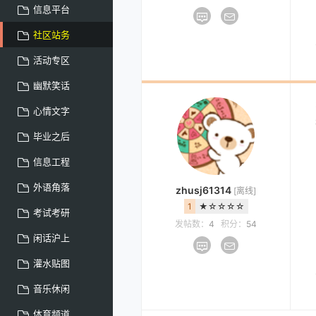
信息平台
社区站务
活动专区
幽默笑话
心情文字
毕业之后
信息工程
外语角落
zhusj61314
[离线]
1
★☆☆☆☆
考试考研
发帖数：
4
积分：
54
闲话沪上
灌水贴图
音乐休闲
体育频道