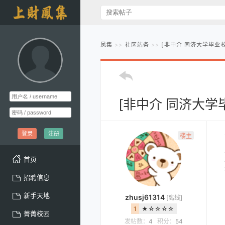
凤集
社区站务
[非中介 同济大学毕业
[非中介 同济大学
登录
注册
楼主
首页
招聘信息
新手天地
zhusj61314
[离线]
1
★☆☆☆☆
菁菁校园
发帖数：
4
积分：
54