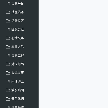
信息平台
社区站务
活动专区
幽默笑话
心情文字
毕业之后
信息工程
外语角落
考试考研
闲话沪上
灌水贴图
音乐休闲
体育频道