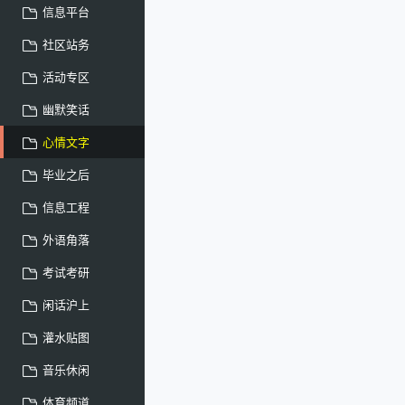
信息平台
社区站务
活动专区
幽默笑话
心情文字
毕业之后
信息工程
外语角落
考试考研
闲话沪上
灌水贴图
音乐休闲
体育频道