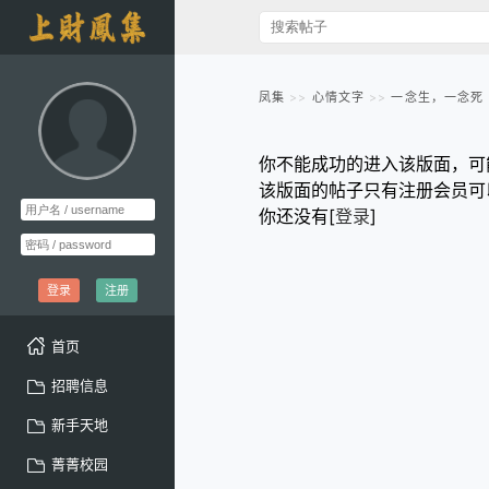
凤集
心情文字
一念生，一念死
你不能成功的进入该版面，可
该版面的帖子只有注册会员可
你还没有[
登录
]
登录
注册
首页
招聘信息
新手天地
菁菁校园