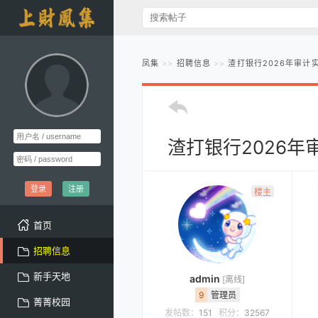
凤集
招聘信息
渣打银行2026年审计实
渣打银行2026年
登录
注册
楼主
首页
招聘信息
新手天地
admin
[离线]
9
管理员
菁菁校园
发帖数：
151
积分：
32567