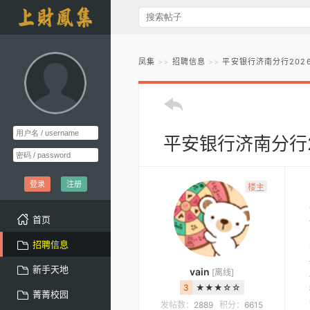
凤集
招聘信息
平安银行济南分行202
平安银行济南分行2
登录
注册
楼主
首页
招聘信息
新手天地
vain
[离线]
3
★★★☆☆
菁菁校园
发帖数：
2889
积分：
6615