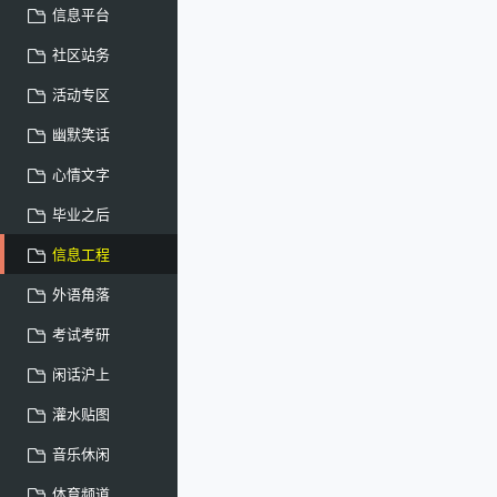
信息平台
社区站务
活动专区
幽默笑话
心情文字
毕业之后
信息工程
外语角落
考试考研
闲话沪上
灌水贴图
音乐休闲
体育频道